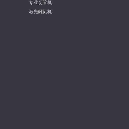
专业切管机
激光雕刻机