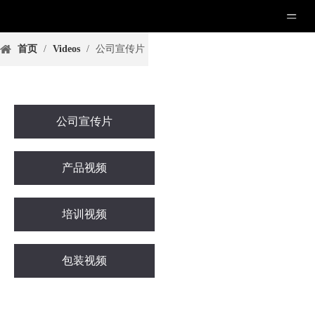
首页
/
Videos
/
公司宣传片
公司宣传片
产品视频
培训视频
包装视频